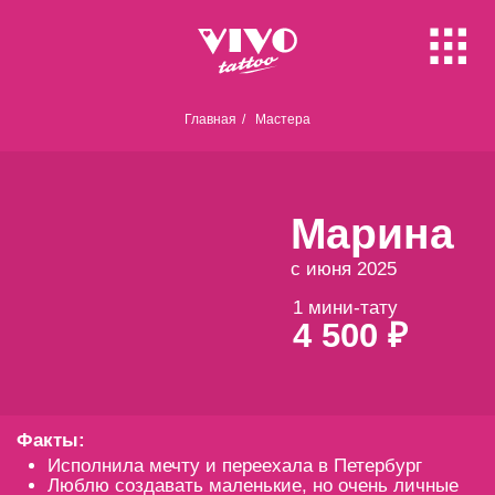
Маст
Главная
/
Мастера
Се
Марина
V
с июня 2025
О
1 мини-тату
4 500 ₽
Тату-б
Тату-ба
Факты:
Исполнила мечту и переехала в Петербург
Люблю создавать маленькие, но очень личные
истории на коже
Обожаю стихи, искусство, разговаривать,
смеяться и не могу ни дня прожить без
шоколада
Гал
Любимый фильм:
Мост в Терабитию
Любимая песня:
Кино - Дерево
Част
Хобби:
Любить жизнь